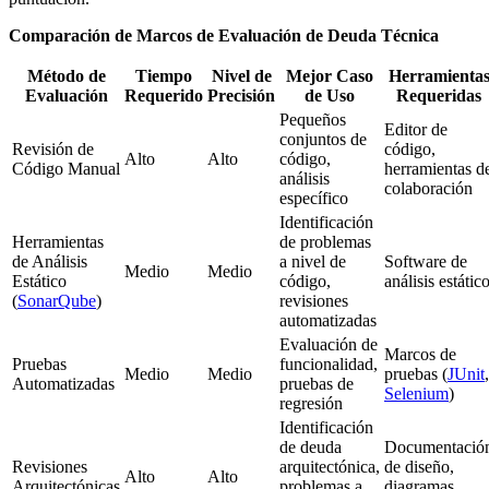
Comparación de Marcos de Evaluación de Deuda Técnica
Método de
Tiempo
Nivel de
Mejor Caso
Herramienta
Evaluación
Requerido
Precisión
de Uso
Requeridas
Pequeños
Editor de
conjuntos de
Revisión de
código,
Alto
Alto
código,
Código Manual
herramientas d
análisis
colaboración
específico
Identificación
Herramientas
de problemas
de Análisis
a nivel de
Software de
Medio
Medio
Estático
código,
análisis estátic
(
SonarQube
)
revisiones
automatizadas
Evaluación de
Marcos de
Pruebas
funcionalidad,
Medio
Medio
pruebas (
JUnit
,
Automatizadas
pruebas de
Selenium
)
regresión
Identificación
de deuda
Documentació
Revisiones
arquitectónica,
de diseño,
Alto
Alto
Arquitectónicas
problemas a
diagramas