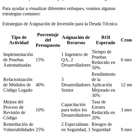
Para ayudar a visualizar diferentes enfoques, veamos algunas
estrategias comunes:
Estrategias de Asignación de Inversión para la Deuda Técnica
Porcentaje
Tipo de
Asignación de
ROI
del
Cron
Actividad
Recursos
Esperado
Presupuesto
Tiempo de
Implementación
1 Ingeniero de
Pruebas
de Pruebas
15%
QA, 2
6 mes
Reducido en
Automatizadas
Desarrolladores
50%
Rendimiento
Refactorización
3
de la
de Módulos de
40%
Desarrolladores
Aplicación
12 me
Código Legado
Senior
Mejorado en
30%
Mejora del
Tasa de
Capacitación
Proceso de
Errores
10%
para todos los
3 mes
Revisión de
Reducida en
Desarrolladores
Código
20%
Remediación de
2 Especialistas
Riesgos de
Vulnerabilidades
25%
en Seguridad, 1
Seguridad
9 mes