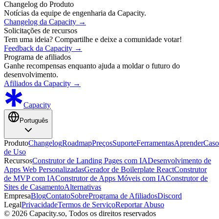
Changelog do Produto
Notícias da equipe de engenharia da Capacity.
Changelog da Capacity
→
Solicitações de recursos
Tem uma ideia? Compartilhe e deixe a comunidade votar!
Feedback da Capacity
→
Programa de afiliados
Ganhe recompensas enquanto ajuda a moldar o futuro do
desenvolvimento.
Afiliados da Capacity
→
Capacity
Português
Produto
Changelog
Roadmap
Preços
Suporte
Ferramentas
Aprender
Caso
de Uso
Recursos
Construtor de Landing Pages com IA
Desenvolvimento de
Apps Web Personalizadas
Gerador de Boilerplate React
Construtor
de MVP com IA
Construtor de Apps Móveis com IA
Construtor de
Sites de Casamento
Alternativas
Empresa
Blog
Contato
Sobre
Programa de Afiliados
Discord
Legal
Privacidade
Termos de Serviço
Reportar Abuso
© 2026 Capacity.so, Todos os direitos reservados