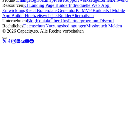
Produkt
Changelog
Roadmap
Preise
Support
Werkzeuge
Lernen
Anwendu
Ressourcen
KI Landing Page Builder
Individuelle Web-App-
Entwicklung
React Boilerplate Generator
KI MVP Builder
KI Mobile
App Builder
Hochzeitswebsite-Builder
Alternativen
Unternehmen
Blog
Kontakt
Über Uns
Partnerprogramm
Discord
Rechtliches
Datenschutz
Nutzungsbedingungen
Missbrauch Melden
© 2026 Capacity.so, Alle Rechte vorbehalten